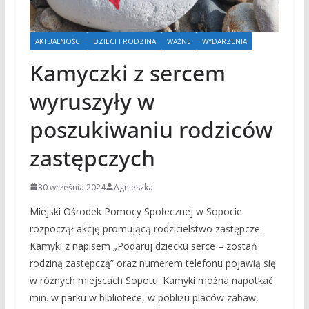
AKTUALNOŚCI
DZIECI I RODZINA
WAŻNE
WYDARZENIA
Kamyczki z sercem
wyruszyły w
poszukiwaniu rodziców
zastępczych
30 września 2024
Agnieszka
Miejski Ośrodek Pomocy Społecznej w Sopocie
rozpoczął akcję promującą rodzicielstwo zastępcze.
Kamyki z napisem „Podaruj dziecku serce – zostań
rodziną zastępczą” oraz numerem telefonu pojawią się
w różnych miejscach Sopotu. Kamyki można napotkać
min. w parku w bibliotece, w pobliżu placów zabaw,