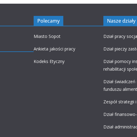
Polecamy
Nasze działy
Miasto Sopot
Dział pracy socja
Ankieta jakości pracy
Dział pieczy zas
Kodeks Etyczny
Dział pomocy ins
rehabilitacji spo
Dział świadczeń 
funduszu alimen
Zespół strategii 
Dział finansowo
Dział administra