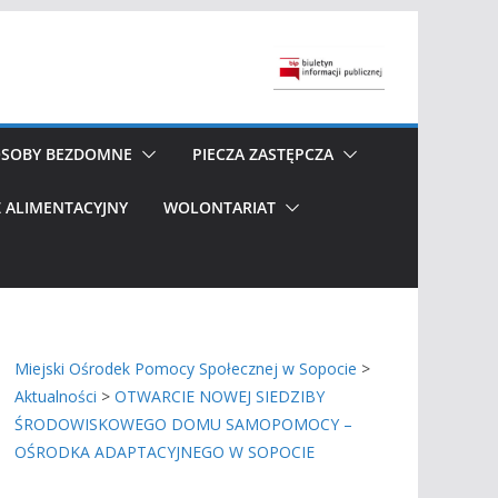
SOBY BEZDOMNE
PIECZA ZASTĘPCZA
 ALIMENTACYJNY
WOLONTARIAT
Miejski Ośrodek Pomocy Społecznej w Sopocie
>
Aktualności
>
OTWARCIE NOWEJ SIEDZIBY
ŚRODOWISKOWEGO DOMU SAMOPOMOCY –
OŚRODKA ADAPTACYJNEGO W SOPOCIE