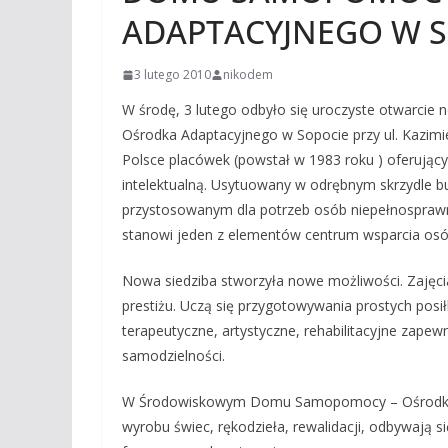
ADAPTACYJNEGO W S
3 lutego 2010
nikodem
W środę, 3 lutego odbyło się uroczyste otwarc
Ośrodka Adaptacyjnego w Sopocie przy ul. Kazimie
Polsce placówek (powstał w 1983 roku ) oferując
intelektualną. Usytuowany w odrębnym skrzydle b
przystosowanym dla potrzeb osób niepełnosprawny
stanowi jeden z elementów centrum wsparcia osó
Nowa siedziba stworzyła nowe możliwości. Zajęci
prestiżu. Uczą się przygotowywania prostych posił
terapeutyczne, artystyczne, rehabilitacyjne zap
samodzielności.
W Środowiskowym Domu Samopomocy – Ośrodku Ad
wyrobu świec, rękodzieła, rewalidacji, odbywają s