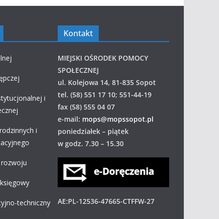
Kontakt
lnej
MIEJSKI OŚRODEK POMOCY
SPOŁECZNEJ
tępczej
ul. Kolejowa 14, 81-835 Sopot
tel. (58) 551 17 10; 551-44-19
tytucjonalnej i
fax (58) 555 04 07
łecznej
e-mail:
mops@mopssopot.pl
rodzinnych i
poniedziałek – piątek
tacyjnego
w godz. 7.30 – 15.30
i rozwoju
-księgowy
AE:PL-12536-47665-CTFFW-27
cyjno-techniczny