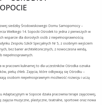
OPOCIE
ie nowej siedziby Środowiskowego Domu Samopomocy –
rza Wielkiego 14. Sopocki Ośrodek to jedna z pierwszych w
ych wsparcie dla dorosłych osób z niepełnosprawnością
udynku Zespołu Szkół Specjalnych Nr 5, z osobnym wejściem
ch, bez barier architektonicznych, z nowoczesna windą,
b niepełnosprawnych.
a w pracowni kulinarnej to dla uczestników Ośrodka oznaka
ków, pieką chleb. Zajęcia, które odbywają się Ośrodku –
ewniają osobom niepełnosprawnym możliwość rozwoju i uczą
aptacyjnym w Sopocie działa pracownia terapii zajęciowej,
ię zajęcia muzyczne, plastyczne, teatralne, sportowe oraz nowa